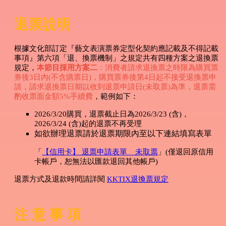
退票說明
根據文化部訂定『藝文表演票券定型化契約應記載及不得記載
事項』第六項「退、換票機制」之規定共有四種方案之退換票
規定，
本節目採用方案二
：消費者請求退換票之時限為購買票
券後3日內(不含購票日)，購買票券後第4日起不接受退換票申
請，請求退換票日期以收到退票申請日(未取票)為準，退票需
酌收票面金額5%手續費
，範例如下：
2026/3/20購買，退票截止日為2026/3/23 (含)，
2026/3/24 (含)起的退票不再受理
如欲辦理退票請於退票期限內至以下連結填寫表單
「
【信用卡】 退票申請表單 _ 未取票
」(僅退回原信用
卡帳戶，恕無法以匯款退回其他帳戶)
退票方式及退款時間請詳閱
KKTIX退換票規定
注 意 事 項