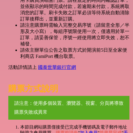
用卡購買演唱會門票。請在規定的時間內確認訂單，
並依顯示的時間完成付款，若逾期未付款，系統將取
消您的訂單。刷卡失敗之訂單必須等待系統自動清除
訂單後釋出，並重新訂購。
請注意購票時需輸入完整交易序號（請留意全形／半
形及大小寫），每組序號限使用一次，僅適用於單一
訂單，請妥善保管，序號一經使用將立即失效，恕不
補發。
請依主辦單位公告之取票方式於開演前5日至全家便
利商店 FamiPort 機台取票。
活動詳情請上
國泰世華銀行官網
購票方式說明
請注意：使用多個裝置、瀏覽器、視窗、分頁將導致
購票失敗或異常
本節目網站購票僅接受已完成手機號碼及電子郵件地址
驗證之會員購買，
購票前請先
"
加入會員
"
並盡早完成
"
手