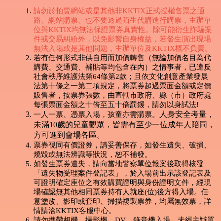
請勿於拍賣網站或是其他非KKTIX正式授權售票之通
路、網站購票、也不要透過陌生代購進行購票，主辦單
位與KKTIX均無法保證票券真實性。除可能衍生詐騙案
件或交易糾紛外，以免影響自身權益，若發生演出現場
無法入場或是其他問題，主辦單位及KKTIX概不負責。
若有任何形式非供自用而加價轉售（無論加價名目為代
購費、交通費、補貼等均包含在內）之情事者，已違反
社會秩序維護法第64條第2款；且依文化創意產業發展
法第十條之一第二項規定，將票券超過票面金額或定價
販售者，按票券張數，由直轄市政府、縣（市）政府處
每張票面金額之十倍至五十倍罰鍰，請勿以身試法!
人身安全考量，
一人一票、憑票入場，孩童亦需購票。
未滿10歲的兒童觀眾，皆需有至少一位成年人陪同，
方可進到會場各區。
票券視同有價證券，請妥善保存，如發生遺失、破損、
燒毀或無法辨識等狀況，恕不補發。
如發生票券遺失，請向當地警察單位報案後取得核發
「遺失物受理案件登記表」，於入場前出示該登記表及
可證明確定座位之有效購買證明與身份證明文件，經現
場確認無其他相同票券持有人就座(位)後方得入場。任
意塗改、影印或套印、掃描複製票券，均屬無效票，詳
情請洽KKTIX客服中心。
請勿攜帶相機、攝影機、DV、錄音機入場，未經主辦單