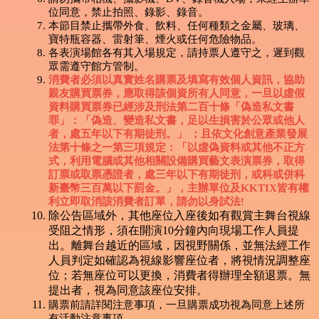
位同意，禁止拍照、錄影、錄音。
本節目禁止攜帶外食、飲料、任何種類之金屬、玻璃、
寶特瓶容器、雷射筆、煙火或任何危險物品。
各表演場館各有其入場規定，請持票人遵守之，遲到觀
眾需遵守館方管制。
消費者必須以真實姓名購票及填寫有效個人資訊，協助
親友購買票券，應取得該個資所有人同意，一旦以虛假
資料購買票券已經涉及刑法第二百十條「偽造私文書
罪」：「偽造、變造私文書，足以生損害於公眾或他人
者，處五年以下有期徒刑。」 ；且依文化創意產業發展
法第十條之一第三項規定：「以虛偽資料或其他不正方
式，利用電腦或其他相關設備購買藝文表演票券，取得
訂票或取票憑證者，處三年以下有期徒刑，或科或併科
新臺幣三百萬以下罰金。」，主辦單位及KKTIX皆有權
利立即取消該消費者訂單，請勿以身試法!
除公告區域外，其他座位入座後如有觀賞主舞台視線
受阻之情形，須在開演10分鐘內向現場工作人員提
出。離舞台越近的區域，因視野關係，並無法經工作
人員判定如確認為視線影響座位者，將視情況調整座
位；若無座位可以更換，消費者得辦理全額退票。無
提出者，視為同意該座位安排。
購票前請詳閱注意事項，一旦購票成功視為同意上述所
有活動注意事項。