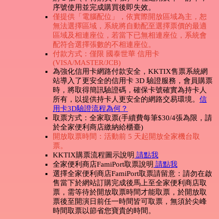
序號使用並完成購買後即失效。
僅提供「電腦配位」，依實際開放區域為主，恕
無法選擇區域，系統將自動配至選擇票價的最適
區域及相連座位，若當下已無相連座位，系統會
配符合選擇張數的不相連座位。
付款方式：僅限 國泰世華 信用卡
(VISA/MASTER/JCB)
為強化信用卡網路付款安全，KKTIX售票系統網
站導入了更安全的信用卡 3D 驗證服務，會員購票
時，將取得簡訊驗證碼，確保卡號確實為持卡人
所有，以提供持卡人更安全的網路交易環境。
信
用卡3D驗證流程為何？
取票方式：全家取票(手續費每筆$30/4張為限，請
於全家便利商店繳納給櫃臺)
開放取票時間：活動前 5 天起開放全家機台取
票。
KKTIX購票流程圖示說明
請點我
全家便利商店FamiPort取票說明
請點我
選擇全家便利商店FamiPort取票請留意：請勿在啟
售當下於網站訂購完成後馬上至全家便利商店取
票，需等待於開放取票時間才能取票，於開放取
票後至開演日前任一時間皆可取票，無須於尖峰
時間取票以節省您寶貴的時間。