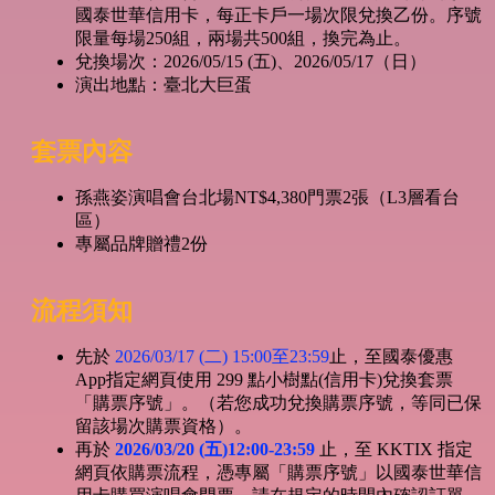
國泰世華信用卡，每正卡戶一場次限兌換乙份。序號
限量每場250組，兩場共500組，換完為止。
兌換場次：2026/05/15 (五)、2026/05/17（日）
演出地點：臺北大巨蛋
套票內容
孫燕姿演唱會台北場NT$4,380門票2張（L3層看台
區）
專屬品牌贈禮2份
流程須知
先於
2026/03/17 (二) 15:00至23:59
止，至國泰優惠
App指定網頁使用 299 點小樹點(信用卡)兌換套票
「購票序號」。（若您成功兌換購票序號，等同已保
留該場次購票資格）。
再於
2026/03/20 (五
)12:00-23:59
止，至 KKTIX 指定
網頁依購票流程，憑專屬「購票序號」以國泰世華信