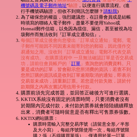
機號碼及電子郵件地址
"
驗證
，以便進行購票流程。(進
行手機號碼驗證，但收不到簡訊怎麼辦？
請點我
)
為了確保您的權益，強烈建議您，在註冊會員或是結帳
時填寫的聯絡人電子郵件，盡量不要使用Yahoo或
Hotmail郵件信箱，以免因為擋信、漏信，甚至被視為垃
圾郵件而無法收到『訂單成立通知信』。
每個訂單成立後會向您發出「訂單成立通知」電郵。電
子郵件可能因不同因素未能寄到您的郵箱，因此僅作交
易通知之用。沒收到「訂單成立通知」電郵不代表交易
沒有成功。 在購票流程中 一旦無法確認訂單是否交易成
功，請前往會員帳戶的「
訂單
」查詢您的消費資料。只
要是成功的訂單，皆會顯示您所消費的資訊；若查不到
您所訂購的資訊或是收到訂單逾期取消的通知，即表示
交易並未成功，請重新訂票。若您是付款失敗，請於付
款期限之內再次嘗試用信用卡付款。
購票前須先完成答題，並回答正確後方可進行選購。
KKTIX系統沒有固定的清票時間，只要消費者沒有
於期限內完成付款，未付款的票券就會陸陸續續釋放
出來，消費者可隨時留意是否有釋出可售票券張數。
KKTIX網站購票：
購票時需輸入完整交易序號（請留意全形／半形
及大小寫），每組序號限使用一次，每組序號限
購 2 張（不得購買單張），僅適用於單一訂單，